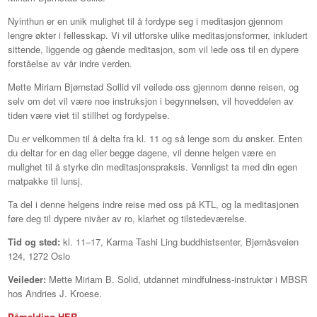
Nyinthun er en unik mulighet til å fordype seg i meditasjon gjennom
lengre økter i fellesskap. Vi vil utforske ulike meditasjonsformer, inkludert
sittende, liggende og gående meditasjon, som vil lede oss til en dypere
forståelse av vår indre verden.
Mette Miriam Bjørnstad Sollid vil veilede oss gjennom denne reisen, og
selv om det vil være noe instruksjon i begynnelsen, vil hoveddelen av
tiden være viet til stillhet og fordypelse.
Du er velkommen til å delta fra kl. 11 og så lenge som du ønsker. Enten
du deltar for en dag eller begge dagene, vil denne helgen være en
mulighet til å styrke din meditasjonspraksis. Vennligst ta med din egen
matpakke til lunsj.
Ta del i denne helgens indre reise med oss på KTL, og la meditasjonen
føre deg til dypere nivåer av ro, klarhet og tilstedeværelse.
Tid og sted:
kl. 11–17, Karma Tashi Ling buddhistsenter, Bjørnåsveien
124, 1272 Oslo
Veileder:
Mette Miriam B. Solid, utdannet mindfulness-instruktør i MBSR
hos Andries J. Kroese.
Påmelding HER