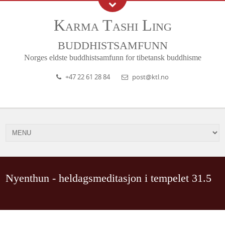
Karma Tashi Ling
buddhistsamfunn
Norges eldste buddhistsamfunn for tibetansk buddhisme
+47 22 61 28 84
post@ktl.no
Nyenthun - heldagsmeditasjon i tempelet 31.5