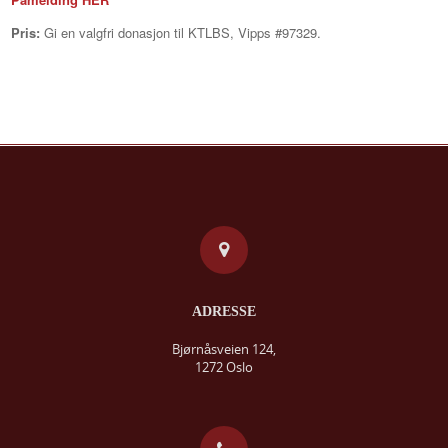
Pris:
Gi en valgfri donasjon til KTLBS, Vipps #97329.
ADRESSE
Bjørnåsveien 124,
1272 Oslo