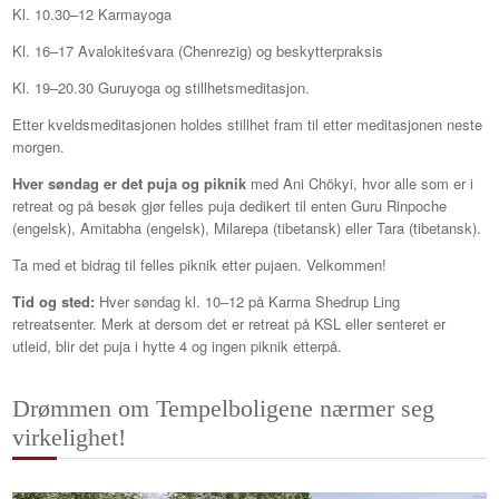
Kl. 10.30–12 Karmayoga
Kl. 16–17 Avalokiteśvara (Chenrezig) og beskytterpraksis
Kl. 19–20.30 Guruyoga og stillhetsmeditasjon.
Etter kveldsmeditasjonen holdes stillhet fram til etter meditasjonen neste
morgen.
Hver søndag er det puja og piknik
med Ani Chökyi, hvor alle som er i
retreat og på besøk gjør felles puja dedikert til enten Guru Rinpoche
(engelsk), Amitabha (engelsk), Milarepa (tibetansk) eller Tara (tibetansk).
Ta med et bidrag til felles piknik etter pujaen. Velkommen!
Tid og sted:
Hver søndag kl. 10–12 på Karma Shedrup Ling
retreatsenter. Merk at dersom det er retreat på KSL eller senteret er
utleid, blir det puja i hytte 4 og ingen piknik etterpå.
Drømmen om Tempelboligene nærmer seg
virkelighet!