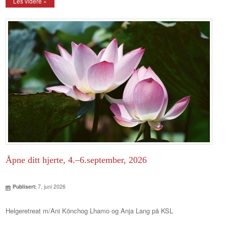
Les videre »
Åpne ditt hjerte, 4.–6.september, 2026
Publisert:
7. juni 2026
Helgeretreat m/Ani Könchog Lhamo og Anja Lang på KSL