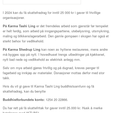
I 2024 kan du få skattefradrag for inntil 25 000 kr i gaver til frivillige
organisasjoner.
På Karma Tashi Ling
er det fremdeles arbeid som gjenstår før tempelet
er helt ferdig, som arbeid på inngangspartiene, utebelysning, utsmykning,
maling og blikkenslagerarbeid. Den gamle gompaen i skogen har også et
sterkt behov for vedlikehold.
På Karma Shedrup Ling
kan noen av hyttene restaureres, mens andre
må bygges opp på nytt. I hovedhuset trengs utbedringer på kjøkkenet,
nytt bad nede og vedlikehold av elektrisk anlegg mm.
Selv om mye arbeid gjøres frivillig og på dugnad, kreves penger til
fagarbeid og innkjøp av materialer. Donasjoner mottas derfor med stor
takk.
Hvis du vil gi gave til Karma Tashi Ling buddhistsamfunn og få
skattefradrag, kan du benytte
Buddhistforbundets konto:
1254 20 22866.
Du har rett på få skattefritak for gaver inntil 25.000 kr. Husk å merke
betalingen med "KTLBS".