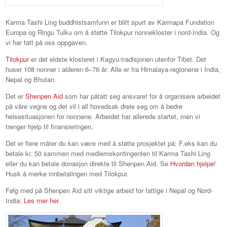
Karma Tashi Ling buddhistsamfunn er blitt spurt av Karmapa Fundation
Europa og Ringu Tulku om å støtte Tilokpur nonnekloster i nord-India. Og
vi har tatt på oss oppgaven.
Tilokpur
er det eldste klosteret i Kagyu-tradisjonen utenfor Tibet. Det
huser 108 nonner i alderen 6–76 år. Alle er fra Himalaya-regionene i India,
Nepal og Bhutan.
Det er
Shenpen Aid
som har påtatt seg ansvaret for å organisere arbeidet
på våre vegne og det vil i all hovedsak dreie seg om å bedre
helsesituasjonen for nonnene. Arbeidet har allerede startet, men vi
trenger hjelp til finansieringen.
Det er flere måter du kan være med å støtte prosjektet på: F.eks kan du
betale kr. 50 sammen med medlemskontingenten til Karma Tashi Ling
eller du kan betale donasjon direkte til Shenpen Aid. Se
Hvordan hjelpe!
Husk å merke innbetalingen med Tilokpur.
Følg med på Shenpen Aid sitt viktige arbeid for fattige i Nepal og Nord-
India:
Les mer her.