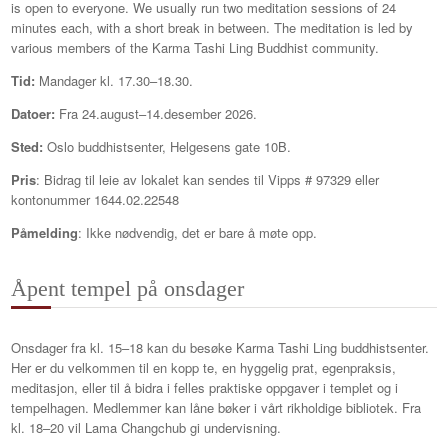
is open to everyone. We usually run two meditation sessions of 24
minutes each, with a short break in between. The meditation is led by
various members of the Karma Tashi Ling Buddhist community.
Tid:
Mandager kl. 17.30–18.30.
Datoer:
Fra 24.august–14.desember 2026.
Sted:
Oslo buddhistsenter, Helgesens gate 10B.
Pris
: Bidrag til leie av lokalet kan sendes til Vipps # 97329 eller
kontonummer 1644.02.22548
Påmelding
: Ikke nødvendig, det er bare å møte opp.
Åpent tempel på onsdager
Onsdager fra kl. 15–18 kan du besøke Karma Tashi Ling buddhistsenter.
Her er du velkommen til en kopp te, en hyggelig prat, egenpraksis,
meditasjon, eller til å bidra i felles praktiske oppgaver i templet og i
tempelhagen. Medlemmer kan låne bøker i vårt rikholdige bibliotek. Fra
kl. 18–20 vil Lama Changchub gi undervisning.