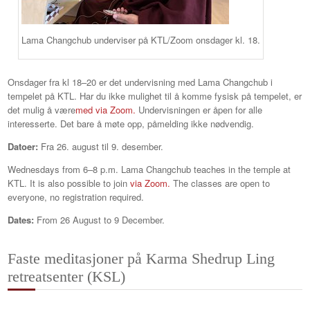
Lama Changchub underviser på KTL/Zoom onsdager kl. 18.
Onsdager fra kl 18–20 er det undervisning med Lama Changchub i
tempelet på KTL. Har du ikke mulighet til å komme fysisk på tempelet, er
det mulig å være
med via Zoom.
Undervisningen er åpen for alle
interesserte. Det bare å møte opp, påmelding ikke nødvendig.
Datoer:
Fra 26. august til 9. desember.
Wednesdays from 6–8 p.m. Lama Changchub teaches in the temple at
KTL. It is also possible to join
via Zoom.
The classes are open to
everyone, no registration required.
Dates:
From 26 August to 9 December.
Faste meditasjoner på Karma Shedrup Ling
retreatsenter (KSL)