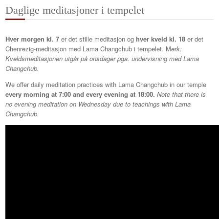
Daglige meditasjoner i tempelet
Hver morgen kl. 7
er det stille meditasjon og
hver kveld kl. 18
er det
Chenrezig-meditasjon med Lama Changchub i tempelet. M
erk:
Kveldsmeditasjonen utgår på onsdager pga. undervisning med Lama
Changchub.
We offer daily meditation practices with Lama Changchub in our temple
every morning at 7:00 and every evening at 18:00.
Note that there is
no evening meditation on Wednesday due to teachings with Lama
Changchub.