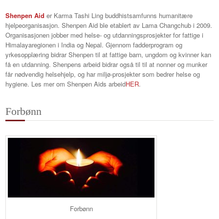
Shenpen Aid
er Karma Tashi Ling buddhistsamfunns humanitære
hjelpeorganisasjon. Shenpen Aid ble etablert av Lama Changchub i 2009.
Organisasjonen jobber med helse- og utdanningsprosjekter for fattige i
Himalayaregionen i India og Nepal. Gjennom fadderprogram og
yrkesopplæring bidrar Shenpen til at fattige barn, ungdom og kvinner kan
få en utdanning. Shenpens arbeid bidrar også til til at nonner og munker
får nødvendig helsehjelp, og har miljø-prosjekter som bedrer helse og
hygiene. Les mer om Shenpen Aids arbeid
HER
.
Forbønn
Forbønn