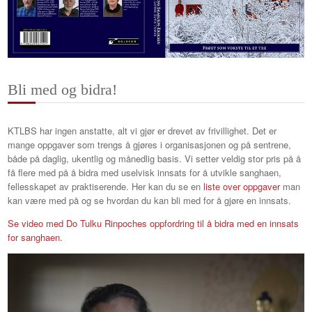
Bli med og bidra!
KTLBS har ingen anstatte, alt vi gjør er drevet av frivillighet. Det er
mange oppgaver som trengs å gjøres i organisasjonen og på sentrene,
både på daglig, ukentlig og månedlig basis. Vi setter veldig stor pris på å
få flere med på å bidra med uselvisk innsats for å utvikle sanghaen,
fellesskapet av praktiserende. Her kan du se en
liste over oppgaver
man
kan være med på og se hvordan du kan bli med for å gjøre en innsats.
Se video med Do Tulku Rinpoches oppfordring til å bidra med en innsats
for sanghaen.