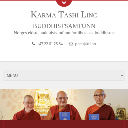
Karma Tashi Ling
buddhistsamfunn
Norges eldste buddhistsamfunn for tibetansk buddhisme
+47 22 61 28 84
post@ktl.no