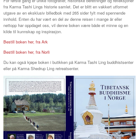
For første gang er unike fotografier, historiske beretninger og refleksjoner
fra Karma Tashi Lings historie samlet. Det er blitt en vakkert utformet
utgave av en eksklusiv billedbok med 265 sider fylt med spennende
innhold. Enten du har vært en del av denne reisen i mange år eller
nettopp har oppdaget oss, vil denne boken være både et minne og en
kilde til kunnskap og inspirasjon.
Bestill boken her, fra Ark
Bestill boken her, fra Norli
Du kan også kjøpe boken i butikken på Karma Tashi Ling buddhistsenter
eller på Karma Shedrup Ling retreatsenter.