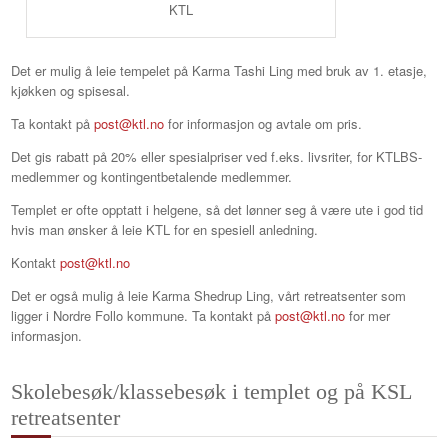
KTL
Det er mulig å leie tempelet på Karma Tashi Ling med bruk av 1. etasje,
kjøkken og spisesal.
Ta kontakt på
post@ktl.no
for informasjon og avtale om pris.
Det gis rabatt på 20% eller spesialpriser ved f.eks. livsriter, for KTLBS-
medlemmer og kontingentbetalende medlemmer.
Templet er ofte opptatt i helgene, så det lønner seg å være ute i god tid
hvis man ønsker å leie KTL for en spesiell anledning.
Kontakt
post@ktl.no
Det er også mulig å leie Karma Shedrup Ling, vårt retreatsenter som
ligger i Nordre Follo kommune. Ta kontakt på
post@ktl.no
for mer
informasjon.
Skolebesøk/klassebesøk i templet og på KSL
retreatsenter