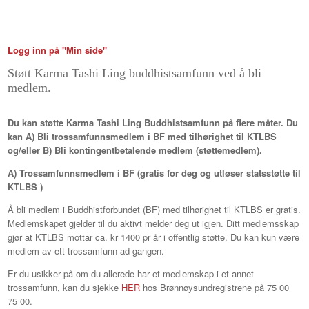
Logg inn på "Min side"
Støtt Karma Tashi Ling buddhistsamfunn ved å bli
medlem.
Du kan støtte Karma Tashi Ling Buddhistsamfunn på flere måter. Du
kan
A) Bli trossamfunnsmedlem i BF med tilhørighet til KTLBS
og/eller B) Bli kontingentbetalende medlem (støttemedlem).
A) Trossamfunnsmedlem i BF (gratis for deg og utløser statsstøtte til
KTLBS )
Å bli medlem i Buddhistforbundet (BF) med tilhørighet til KTLBS er gratis.
Medlemskapet gjelder til du aktivt melder deg ut igjen. Ditt medlemsskap
gjør at KTLBS mottar ca. kr 1400 pr år i offentlig støtte. Du kan kun være
medlem av ett trossamfunn ad gangen.
Er du usikker på om du allerede har et medlemskap i et annet
trossamfunn, kan du sjekke
HER
hos Brønnøysundregistrene på 75 00
75 00.