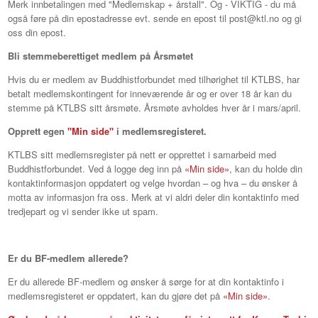
Merk innbetalingen med "Medlemskap + årstall". Og - VIKTIG - du må
også føre på din epostadresse evt. sende en epost til post@ktl.no og gi
oss din epost.
Bli stemmeberettiget medlem på Årsmøtet
Hvis du er medlem av Buddhistforbundet med tilhørighet til KTLBS, har
betalt medlemskontingent for inneværende år og er over 18 år kan du
stemme på KTLBS sitt årsmøte. Årsmøte avholdes hver år i mars/april.
Opprett egen
"Min side"
i medlemsregisteret.
KTLBS sitt medlemsregister på nett er opprettet i samarbeid med
Buddhistforbundet. Ved å logge deg inn på
«Min side»
, kan du holde din
kontaktinformasjon oppdatert og velge hvordan – og hva – du ønsker å
motta av informasjon fra oss. Merk at vi aldri deler din kontaktinfo med
tredjepart og vi sender ikke ut spam.
Er du BF-medlem allerede?
Er du allerede BF-medlem og ønsker å sørge for at din kontaktinfo i
medlemsregisteret er oppdatert, kan du gjøre det på
«Min side»
.