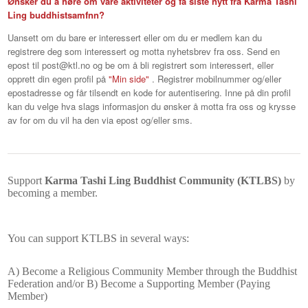
Ønsker du å høre om våre aktiviteter og få siste nytt fra Karma Tashi
Ling buddhistsamfnn?
Uansett om du bare er interessert eller om du er medlem kan du
registrere deg som interessert og motta nyhetsbrev fra oss. Send en
epost til post@ktl.no og be om å bli registrert som interessert, eller
opprett din egen profil på
"Min side"
. Registrer mobilnummer og/eller
epostadresse og får tilsendt en kode for autentisering. Inne på din profil
kan du velge hva slags informasjon du ønsker å motta fra oss og krysse
av for om du vil ha den via epost og/eller sms.
Support
Karma Tashi Ling Buddhist Community (KTLBS)
by
becoming a member.
You can support KTLBS in several ways:
A) Become a Religious Community Member through the Buddhist
Federation and/or B) Become a Supporting Member (Paying
Member)