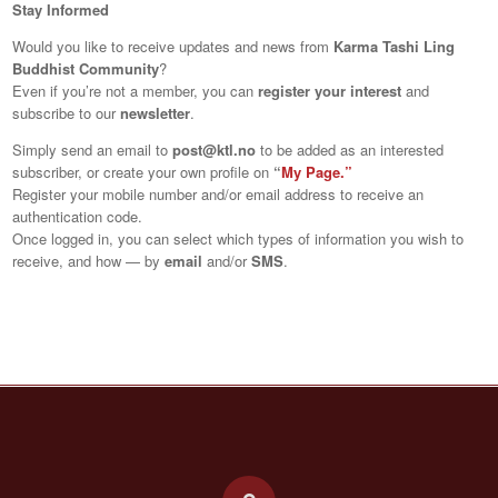
Stay Informed
Would you like to receive updates and news from
Karma Tashi Ling
Buddhist Community
?
Even if you’re not a member, you can
register your interest
and
subscribe to our
newsletter
.
Simply send an email to
post@ktl.no
to be added as an interested
subscriber, or create your own profile on
“
My Page.”
Register your mobile number and/or email address to receive an
authentication code.
Once logged in, you can select which types of information you wish to
receive, and how — by
email
and/or
SMS
.