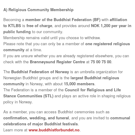
A) Religious Community Membership
Becoming a
member of the Buddhist Federation (BF)
with
affiliation
to KTLBS
is
free of charge
, and provides around
NOK 1,200 per year in
public funding
to our community.
Membership remains valid until you choose to withdraw.
Please note that you can only be a member of
one registered religious
community
at a time.
If you are unsure whether you are already registered elsewhere, you can
check with the
Brønnøysund Register Centre
at
75 00 75 00
.
The
Buddhist Federation of Norway
is an umbrella organization for
Norwegian Buddhist groups and is the
largest Buddhist religious
community
in Norway, with about
15,000 members
.
The Federation is a member of the
Council for Religious and Life
Stance Communities (STL)
and plays an active role in shaping religious
policy in Norway.
As a member, you can access Buddhist ceremonies such as
confirmation, wedding, and funeral
, and you are invited to
communal
celebrations of major Buddhist festivals
.
Learn more at
www.buddhistforbundet.no
.