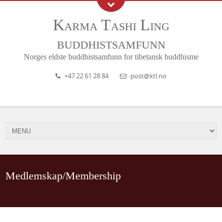
Karma Tashi Ling
buddhistsamfunn
Norges eldste buddhistsamfunn for tibetansk buddhisme
+47 22 61 28 84
post@ktl.no
Medlemskap/Membership