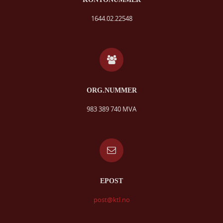
1644.02.22548
ORG.NUMMER
983 389 740 MVA
EPOST
post@ktl.no