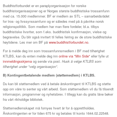
Buddhistforbundet er en paraplyorganisasjon for norske
buddhistorganisasjoner og er Norges største buddhistiske trossamfunn
med ca. 15.000 medlemmer. BF er medlem av STL – samarbeidsrådet
for tros- og livssynssamfunn og er således med på å påvirke norsk
religionspolitikk. Som medlem har man flere fordeler, bl.a. tilbys
buddhistiske livsriter, som f.eks. buddhistisk konfirmasjon, vielse og
begravelse. Du blir også invitert til felles feiring av de store buddhistiske
høytidene. Les mer om BF på
www.buddhistforbundet.no
.
For å melde deg inn som trossamfunnsmedlem i BF med tilhørighet
KTLBS, kan du enten melde deg inn
online via "Min Side"
eller fylle ut
innmeldingsskjema
og sende via post.
Husk å velge KTLBS som
tilhørighet under "velg organisasjon".
B) Kontingentbetalende medlem (støttemedlem) i KTLBS.
Du kan bli støttemedlem ved å betale årskontingent til KTLBS og støtte
opp om våre to senter og vårt arbeid. Som støttemedlem vil du få tilsendt
informasjon, programmer og nyhetsbrev. I tillegg kan du gratis låne bøker
fra vårt rikholdige bibliotek.
Støttemedlemskapet må fornyes hvert år for å opprettholdes.
Årskontingenten er for tiden 675 kr og betales til konto 1644.02.22548.