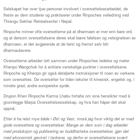
Selskapet har over tjue personer involvert i oversettelsesarbeidet, de
fleste av dem studerer og praktiserer under Rinpoches veiledning ved
Thrangu Sekhar Retreatsenter i Nepal.
Rinpoche minner ofte oversetterne på at dharmaen er mer enn bare ord,
og at dersom oversettelsene deres skal bære følelsen og velsignelsen av
dharmaen, er det avgjørende at de først og fremst selv blir
dharmautøvere.
Oversetterne arbeider tett sammen under Rinpoches ledelse og møter
Khenpo Wangchuk for å avklare vanskelige punkter i oversettelsene.
Rinpoche og Khenpo gir også detaljerte instruksjoner til noen av verkene
som oversettes. De oversetter for tiden tekster til kinesisk, engelsk og, i
mindre grad, andre europeiske språk.
Drupon Khen Rinpoche Karma Lhabu fortalte om sine hensikter med å
grunnlegge Marpa Oversettelsesselskap, og hva han håper det skal
oppnå:
Etter å ha reist mye både i Øst og Vest, innså jeg hvor viktig det er med
gode oversettere og oversettelser. Mange av dem som i dag arbeider
med produksjon og publisering av buddhistiske oversettelser, gjør det
med økonomisk gevinst i tankene, og derfor er oversettelsene svært