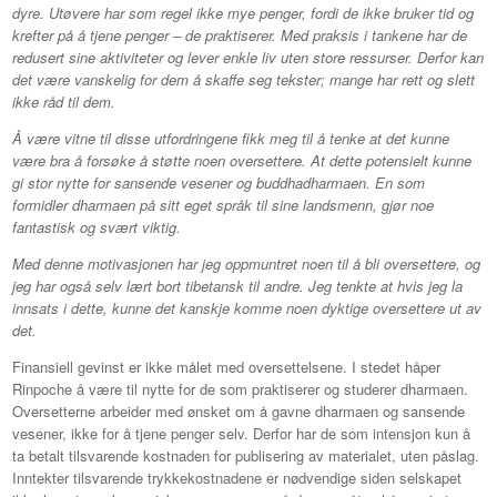
dyre. Utøvere har som regel ikke mye penger, fordi de ikke bruker tid og
krefter på å tjene penger – de praktiserer. Med praksis i tankene har de
redusert sine aktiviteter og lever enkle liv uten store ressurser. Derfor kan
det være vanskelig for dem å skaffe seg tekster; mange har rett og slett
ikke råd til dem.
Å være vitne til disse utfordringene fikk meg til å tenke at det kunne
være bra å forsøke å støtte noen oversettere. At dette potensielt kunne
gi stor nytte for sansende vesener og buddhadharmaen. En som
formidler dharmaen på sitt eget språk til sine landsmenn, gjør noe
fantastisk og svært viktig.
Med denne motivasjonen har jeg oppmuntret noen til å bli oversettere, og
jeg har også selv lært bort tibetansk til andre. Jeg tenkte at hvis jeg la
innsats i dette, kunne det kanskje komme noen dyktige oversettere ut av
det.
Finansiell gevinst er ikke målet med oversettelsene. I stedet håper
Rinpoche å være til nytte for de som praktiserer og studerer dharmaen.
Oversetterne arbeider med ønsket om å gavne dharmaen og sansende
vesener, ikke for å tjene penger selv. Derfor har de som intensjon kun å
ta betalt tilsvarende kostnaden for publisering av materialet, uten påslag.
Inntekter tilsvarende trykkekostnadene er nødvendige siden selskapet