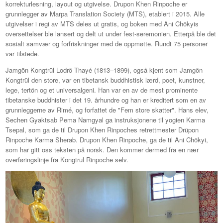
korrekturlesning, layout og utgivelse. Drupon Khen Rinpoche er
grunnlegger av Marpa Translation Society (MTS), etablert i 2015. Alle
utgivelser i regi av MTS deles ut gratis, og boken med Ani Chökyis
oversettelser ble lansert og delt ut under fest-seremonien. Etterpå ble det
sosialt samvær og forfriskninger med de oppmøtte. Rundt 75 personer
var tilstede.
Jamgön Kongtrül Lodrö Thayé (1813–1899), også kjent som Jamgön
Kongtrül den store, var en tibetansk buddhistisk lærd, poet, kunstner,
lege, tertön og et universalgeni. Han var en av de mest prominente
tibetanske buddhister i det 19. århundre og han er kreditert som en av
grunnleggerne av Rimé, og forfattet de "Fem store skatter". Hans elev,
Sechen Gyaktsab Pema Namgyal ga instruksjonene til yogien Karma
Tsepal, som ga de til Drupon Khen Rinpoches retrettmester Drüpon
Rinpoche Karma Sherab. Drupon Khen Rinpoche, ga de til Ani Chökyi,
som har gitt oss teksten på norsk. Den kommer dermed fra en nær
overføringslinje fra Kongtrul Rinpoche selv.