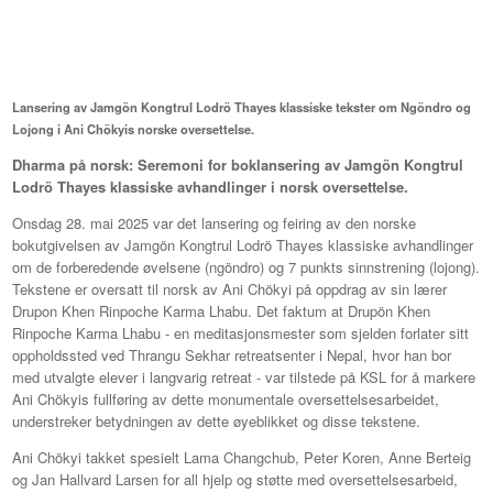
Lansering av Jamgön Kongtrul Lodrö Thayes klassiske tekster om Ngöndro og
Lojong i Ani Chökyis norske oversettelse.
Dharma på norsk: Seremoni for boklansering av Jamgön Kongtrul
Lodrö Thayes klassiske avhandlinger i norsk oversettelse.
Onsdag 28. mai 2025 var det lansering og feiring av den norske
bokutgivelsen av Jamgön Kongtrul Lodrö Thayes klassiske avhandlinger
om de forberedende øvelsene (ngöndro) og 7 punkts sinnstrening (lojong).
Tekstene er oversatt til norsk av Ani Chökyi på oppdrag av sin lærer
Drupon Khen Rinpoche Karma Lhabu. Det faktum at Drupön Khen
Rinpoche Karma Lhabu - en meditasjonsmester som sjelden forlater sitt
oppholdssted ved Thrangu Sekhar retreatsenter i Nepal, hvor han bor
med utvalgte elever i langvarig retreat - var tilstede på KSL for å markere
Ani Chökyis fullføring av dette monumentale oversettelsesarbeidet,
understreker betydningen av dette øyeblikket og disse tekstene.
Ani Chökyi takket spesielt Lama Changchub, Peter Koren, Anne Berteig
og Jan Hallvard Larsen for all hjelp og støtte med oversettelsesarbeid,