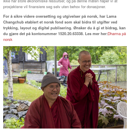
ikke har store økonomiske ressurser, og på denne måten håper vi at
prosjektene vil finansiere seg selv uten behov for donasjoner.
For å sikre videre oversetting og utgivelser på norsk, har Lama
Changchub etablert et norsk fond som skal bidra til utgifter ved
trykking, layout og digital publisering. Ønsker du å gi et bidrag, kan
du gjøre det på kontonummer 1520.20.63338. Les mer her:
Dharma på
norsk