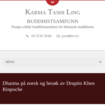
Karma Tashi Ling
buddhistsamfunn
Norges eldste buddhistsamfunn for tibetansk buddhisme
+47 22 61 28 84
post@ktl.no
Dharma på norsk og besøk av Drupön Khen
Rinpoche