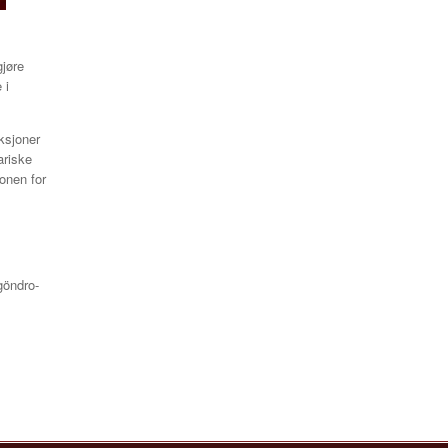
jøre
 i
ksjoner
ariske
jonen for
göndro-