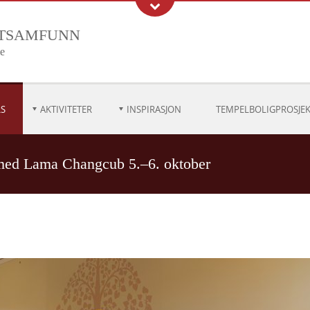
stsamfunn
me
S
AKTIVITETER
INSPIRASJON
TEMPELBOLIGPROSJEK
 med Lama Changcub 5.–6. oktober