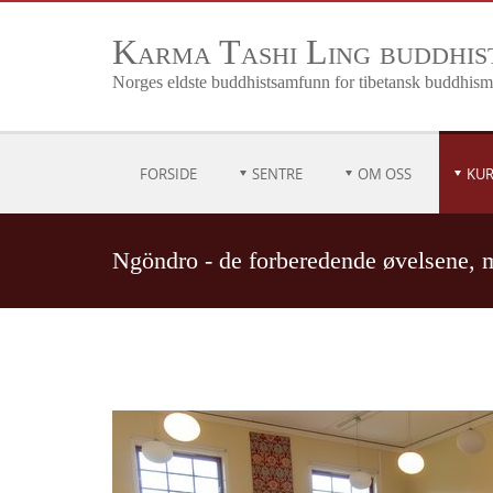
Karma Tashi Ling buddhi
Norges eldste buddhistsamfunn for tibetansk buddhis
FORSIDE
SENTRE
OM OSS
KUR
Ngöndro - de forberedende øvelsene,