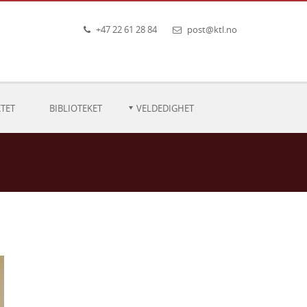
+47 22 61 28 84
post@ktl.no
TET
BIBLIOTEKET
VELDEDIGHET