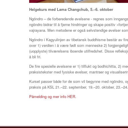
Helgekurs med Lama Changchub, 5.–6. oktober
Ngöndro – de forberedende øvelsene - regnes som inngangsp
ngöndro bidrar til å fjerne hindringer og skape positiv «fortj
vajrayana. Men metodene er også selvstendige øvelser som 
Ngöndro i Kagyulinjen av tibetansk buddhisme består av fire 
over 1) verdien i å være født som menneske 2) forgjengel
(uopplyste) tilværelsens iboende utilfredshet. Disse refleksjo
å bli fri.
De fire spesielle øvelsene er 1) tilflukt og bodhichitta, 2) 
praksistekster med fysiske øvelser, mantraer og visualiser
Kurset passer både for de som vil begynne med ngöndro, og 
praksis på KSL 21.–22. september, 19.–20. oktober, 23.–2
Påmelding og mer info HER.