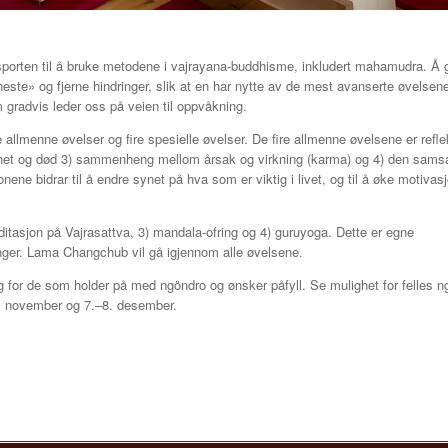
orten til å bruke metodene i vajrayana-buddhisme, inkludert mahamudra. Å g
eneste» og fjerne hindringer, slik at en har nytte av de mest avanserte øvelsene
gradvis leder oss på veien til oppvåkning.
allmenne øvelser og fire spesielle øvelser. De fire allmenne øvelsene er refle
ighet og død 3) sammenheng mellom årsak og virkning (karma) og 4) den sams
nene bidrar til å endre synet på hva som er viktig i livet, og til å øke motivas
meditasjon på Vajrasattva, 3) mandala-ofring og 4) guruyoga. Dette er egne
inger. Lama Changchub vil gå igjennom alle øvelsene.
for de som holder på med ngöndro og ønsker påfyll. Se mulighet for felles n
4. november og 7.–8. desember.