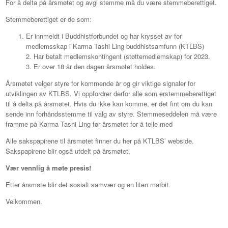
For å delta på årsmøtet og avgi stemme må du være stemmeberettiget.
Stemmeberettiget er de som:
Er innmeldt i Buddhistforbundet og har krysset av for
medlemsskap i Karma Tashi Ling buddhistsamfunn (KTLBS)
2. Har betalt medlemskontingent (støttemedlemskap) for 2023.
3. Er over 18 år den dagen årsmøtet holdes.
Årsmøtet velger styre for kommende år og gir viktige signaler for
utviklingen av KTLBS. Vi oppfordrer derfor alle som erstemmeberettiget
til å delta på årsmøtet. Hvis du ikke kan komme, er det fint om du kan
sende inn forhåndsstemme til valg av styre. Stemmeseddelen må være
framme på Karma Tashi Ling før årsmøtet for å telle med
Alle sakspapirene til årsmøtet finner du her på KTLBS’ webside.
Sakspapirene blir også utdelt på årsmøtet.
Vær vennlig å møte presis!
Etter årsmøte blir det sosialt samvær og en liten matbit.
Velkommen.