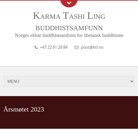
Karma Tashi Ling
buddhistsamfunn
Norges eldste buddhistsamfunn for tibetansk buddhisme
+47 22 61 28 84
post@ktl.no
Årsmøtet 2023