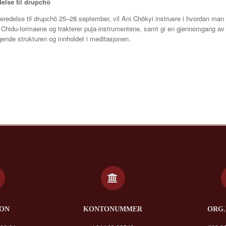
else til drupchö
redelse til drupchö 25–28.september, vil Ani Chökyi instruere i hvordan man 
Chidu-tormaene og trakterer puja-instrumentene, samt gi en gjennomgang av
gende strukturen og innholdet i meditasjonen.
FON
KONTONUMMER
ORG