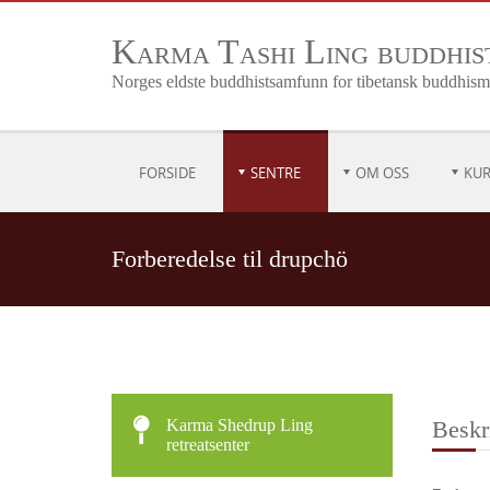
Karma Tashi Ling buddhi
Norges eldste buddhistsamfunn for tibetansk buddhis
FORSIDE
SENTRE
OM OSS
KUR
Forberedelse til drupchö
Karma Shedrup Ling
Beskr
retreatsenter