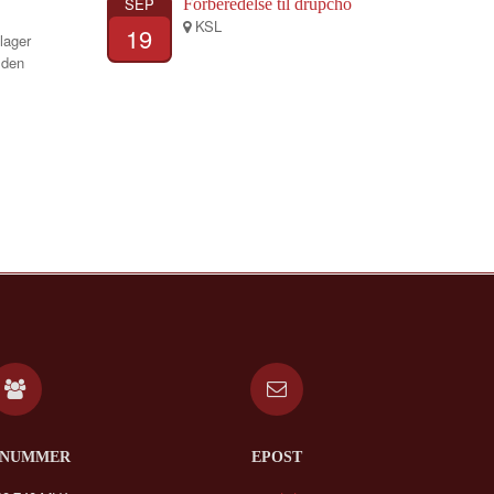
SEP
Forberedelse til drupchö
KSL
19
lager
 den
.NUMMER
EPOST