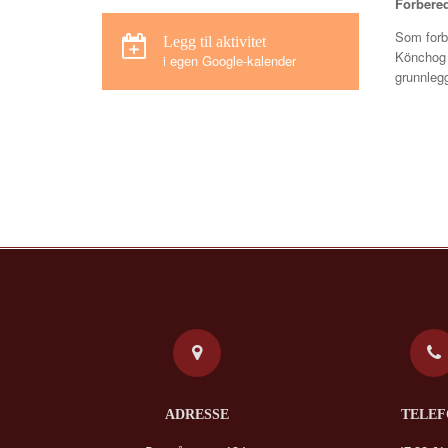
Forbered
Som forbe
Legg til aktivitet
Könchog 
i egen Google-kalender
grunnleg
ADRESSE
TELE