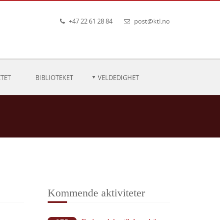
+47 22 61 28 84
post@ktl.no
TET
BIBLIOTEKET
VELDEDIGHET
Kommende aktiviteter